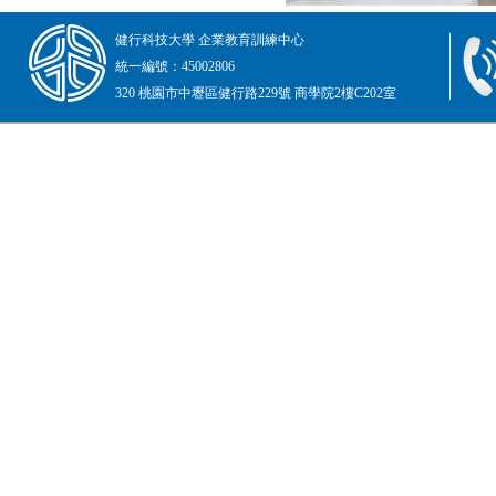
健行科技大學 企業教育訓練中心
統一編號：45002806
320 桃園市中壢區健行路229號 商學院2樓C202室