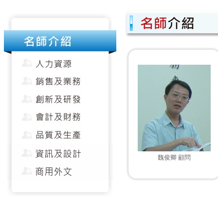
魏俊卿 顧問