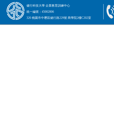
健行科技大學 企業教育訓練中心
統一編號：45002806
320 桃園市中壢區健行路229號 商學院2樓C202室